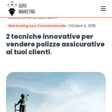
Vai
Guru Marketing
Marketing non Convenzionale
al
2 tecniche innovative per vendere polizze
contenuto
assicurative ai tuoi clienti
Marketing non Convenzionale
Ottobre 4, 2018
2 tecniche innovative per
vendere polizze assicurative
ai tuoi clienti