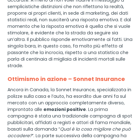
accurate. A meno di non voler ridurre il messaggio a
semplicistiche distinzioni che non riflettono la realtà,
proporre ai propri clienti, in sede di marketing, dei dati
statistici reali, non susciterà una risposta emotiva. E dal
momento che la risposta emotiva è quella che si vuole
stimolare, è evidente che la strada da seguire sia
un’altra. Il pubblico risponde emotivamente ai fatti. Una
singola bara, in questo caso, fa molto più effetto al
passante che la incrocia, rispetto a una statistica che
parla di centinaia di migliaia di incidenti mortali sulle
strade.
Ottimismo in azione – Sonnet Insurance
Ancora in Canada, la Sonnet Insurance, specializzata in
polizze sulla casa e l’auto, ha esordito due anni fa sul
mercato con un approccio completamente diverso,
improntato alle
emozioni positive
. La prima
campagna è stata una tradizionale campagna di spot
pubblicitari, affidati a registi e attori di fama mondiale,
basati sulla domanda “
Qual è la cosa migliore che può
accadere?
”. La parte successiva della campagna ha