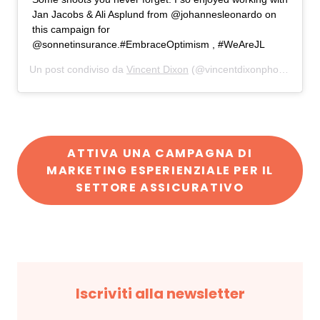
Jan Jacobs & Ali Asplund from @johannesleonardo on
this campaign for
@sonnetinsurance.#EmbraceOptimism , #WeAreJL
Un post condiviso da
Vincent Dixon
(@vincentdixonphoto) in data:
ATTIVA UNA CAMPAGNA DI
MARKETING ESPERIENZIALE PER IL
SETTORE ASSICURATIVO
Iscriviti alla newsletter